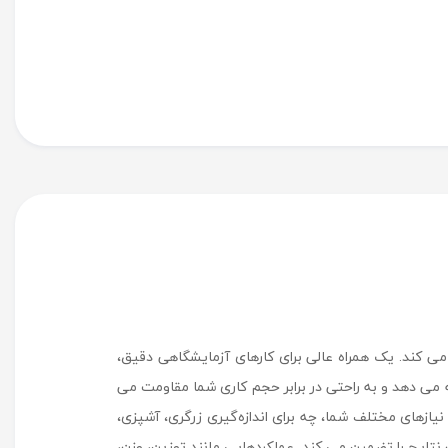
TOP-NOTCH PRECIS - مدل GY50002 دقت بالا را با ظرفیت 5000 گرم و دقت 0.01 گرم تضمین می کند. یک همراه عالی برای کارهای آزمایشگاهی دقیق،
داشتن صفحه توزین فولاد ضد زنگ و بدنه ABS، ترازو ما طول عمری را ارائه می دهد و به راحتی در برابر حجم کاری شما مقاومت می
زینه های واحد اندازه گیری همه کاره - ارائه واحدهای متعدد مانند گرم، قیراط، اونس، و پوند. مقیاس آزمایشگاهی GOYOJO با نیازهای مختلف شما، چه برای اندازه‌گیری زرگری، آشپزی،
زتعریف راحتی کاربر - صفحه توزین بزرگ با صفحه نمایش LED روشن، خواندن آسان نتایج را تضمین می کند. عملکردهایی مانند توزین، وزن،