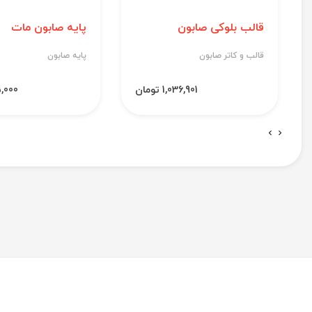
قالب بلوکی صابون
پایه صابون مات
قالب و کاتر صابون
پایه صابون
1,036,901 تومان
695,000