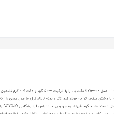
ویژگی ها و جزئیات ‏• ION WIGHING
تحقیقات دارویی و برنامه های آموزشی. • بدنه مستحکم - با 
کند. • گ
یا آزمایش‌های آزمایشگاهی علمی سازگار است. • با