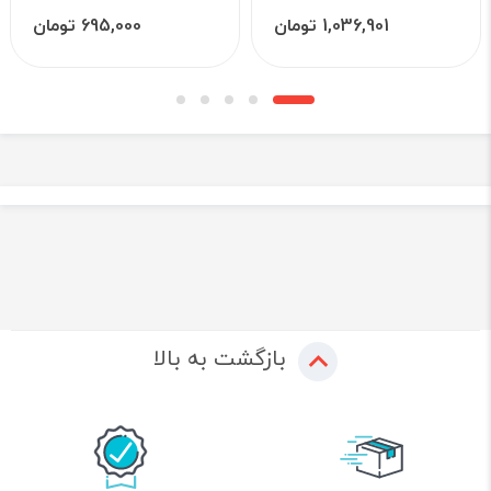
1,036,901 تومان
695,000 تومان
بازگشت به بالا