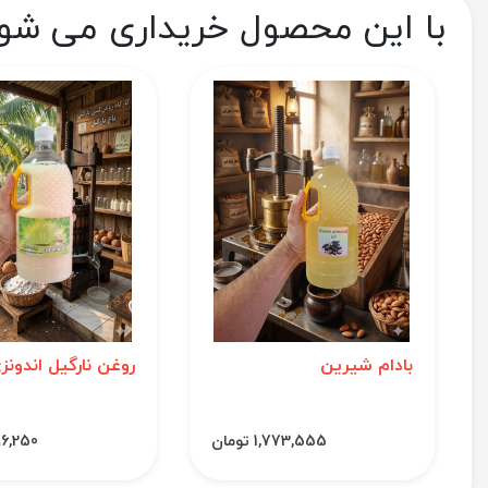
با این محصول خریداری می شو
بادام شیرین
روغن نارگیل اندونز
1,773,555 تومان
1,496,250 