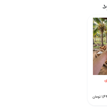
د
ی
تومان