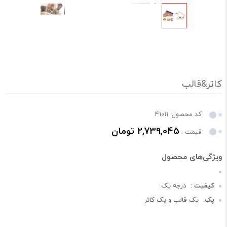
کاتر&قالب
کد محصول: 41011
2,739,045 تومان
قیمت :
کیفیت :
درجه یک
پک:
یک قالب و یک کاتر