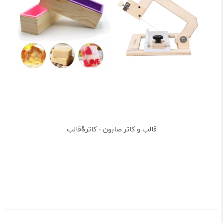
قالب و کاتر صابون - کاتر&قالب