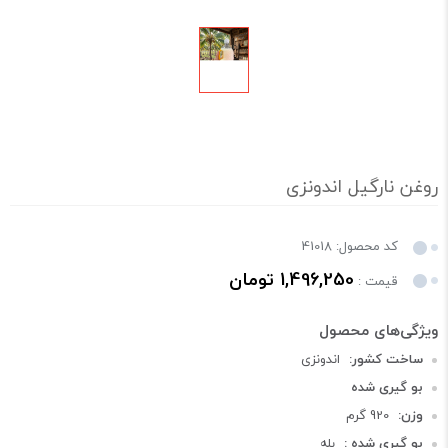
روغن نارگیل اندونزی
کد محصول: 41018
1,496,250 تومان
قیمت :
ساخت کشور:
اندونزی
بو گیری شده
وزن:
920 گرم
بو گیری شده :
بله