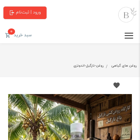
ورود | ثبت‌نام
0
سبد خرید
روغن های گیاهی
روغن-نارگیل-اندونزی