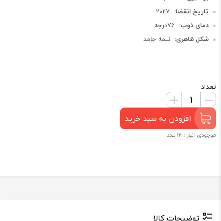
تاریخ انقضا:
2027
دمای ذوب:
76درجه
شکل ظاهری:
نیمه جامد
تعداد
افزودن به سبد خرید
موجودی انبار : 12 عدد
توضیحات کالا