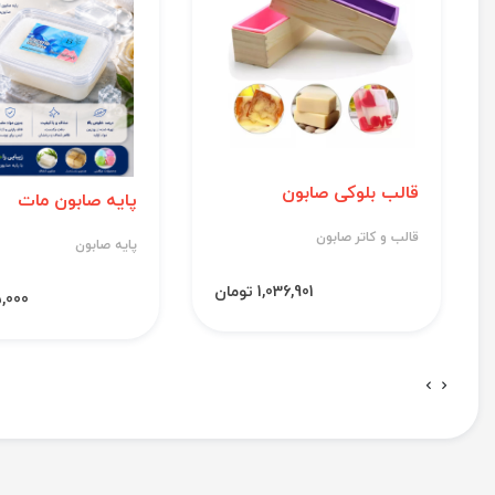
قالب بلوکی صابون
پایه صابون مات
قالب و کاتر صابون
پایه صابون
1,036,901 تومان
695,000