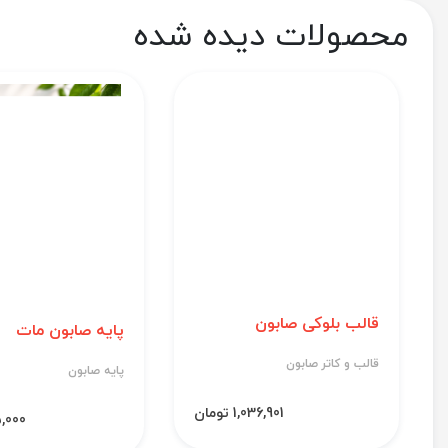
محصولات دیده شده
قالب بلوکی صابون
پایه صابون مات
قالب و کاتر صابون
پایه صابون
1,036,901 تومان
695,000