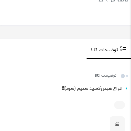
موجودی انبار : 18 عدد
توضیحات کالا
توضیحات کالا
انواع هیدروکسید سدیم (سود)🛢️
🏭