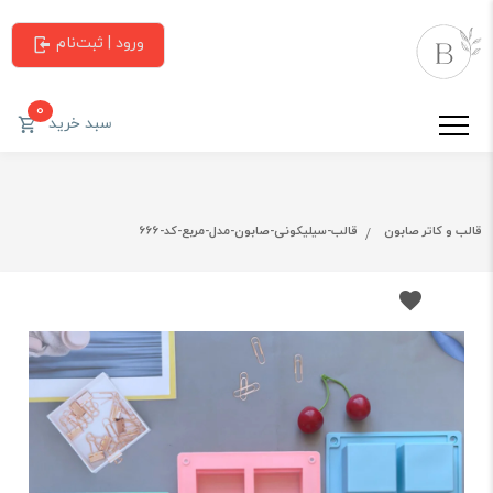
ورود | ثبت‌نام
0
سبد خرید
قالب و کاتر صابون
قالب-سیلیکونی-صابون-مدل-مربع-کد-666