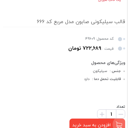
قالب سیلیکونی صابون مدل مربع کد 666
کد محصول: 49609
722,689 تومان
قیمت :
جنس :
سیلیکون
قابلیت تحمل دما :
دارد
تعداد
افزودن به سبد خرید